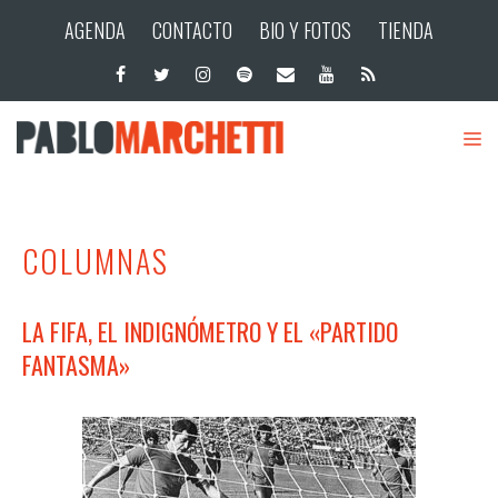
AGENDA
CONTACTO
BIO Y FOTOS
TIENDA
COLUMNAS
LA FIFA, EL INDIGNÓMETRO Y EL «PARTIDO
FANTASMA»