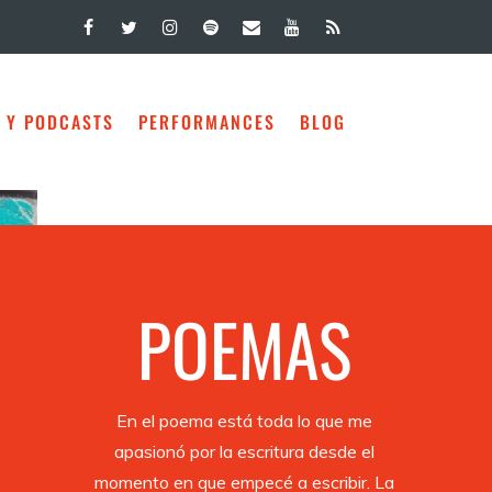
 Y PODCASTS
PERFORMANCES
BLOG
POEMAS
En el poema está toda lo que me
apasionó por la escritura desde el
momento en que empecé a escribir. La