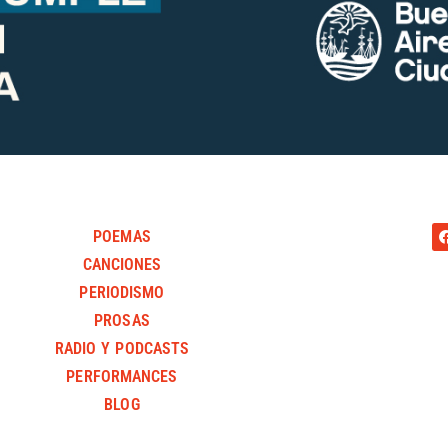
POEMAS
CANCIONES
PERIODISMO
PROSAS
RADIO Y PODCASTS
PERFORMANCES
BLOG