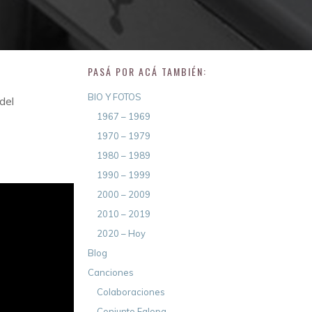
PASÁ POR ACÁ TAMBIÉN:
BIO Y FOTOS
del
1967 – 1969
1970 – 1979
1980 – 1989
1990 – 1999
2000 – 2009
2010 – 2019
2020 – Hoy
Blog
Canciones
Colaboraciones
Conjunto Falopa