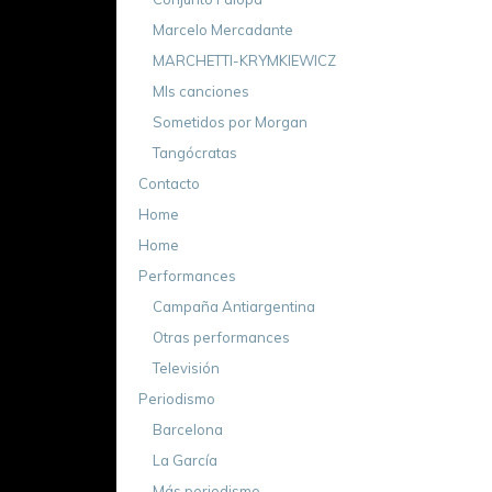
Marcelo Mercadante
MARCHETTI-KRYMKIEWICZ
MIs canciones
Sometidos por Morgan
Tangócratas
Contacto
Home
Home
Performances
Campaña Antiargentina
Otras performances
Televisión
Periodismo
Barcelona
La García
Más periodismo