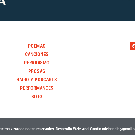
POEMAS
CANCIONES
PERIODISMO
PROSAS
RADIO Y PODCASTS
PERFORMANCES
BLOG
entros y zurdos no tan reservados. Desarrollo Web: Ariel Sandin arielsandin@gmail.